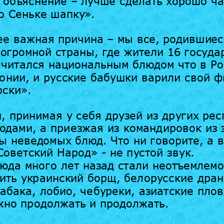
 объяснение – лучше сделать хорошо час
о Сеньке шапку».
ее важная причина – мы все, родившиеся
 огромной страны, где жители 16 госуда
читался национальным блюдом что в Рос
стонии, и русские бабушки варили свой 
рски».
, принимая у себя друзей из других рес
юдами, а приезжая из командировок из 
ы неведомых блюд. Что ни говорите, а в
оветский Народ» - не пустой звук.
юда много лет назад стали неотъемлемо
ить украинский борщ, белорусские дран
абака, лобио, чебуреки, азиатские плов
жно продолжать и продолжать.