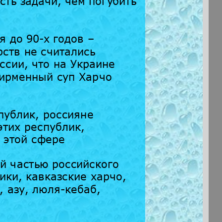
ть задачи, чем погубить
 до 90-х годов –
рств не считались
сии, что на Украине
фирменный суп Харчо
публик, россияне
этих республик,
 этой сфере
й частью российского
ики, кавказские харчо,
, азу, люля-кебаб,