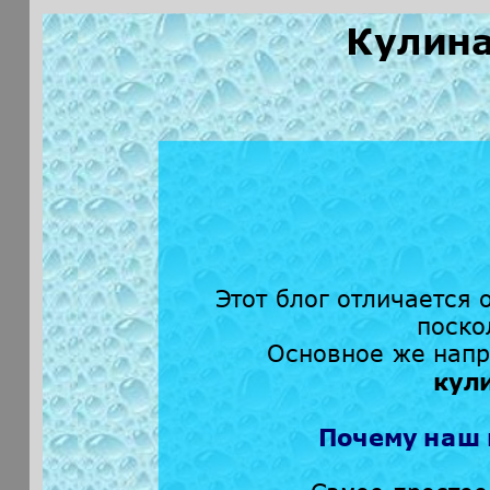
Кулина
Этот блог отличается 
поско
Основное же напр
кул
Почему наш 