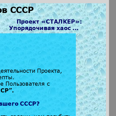
ов СССР
Проект «СТАЛКЕР»:
Упорядочивая хаос ...
деятельности Проекта,
епты.
е Пользователя с
ССР
”
.
вшего СССР?