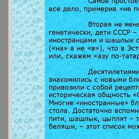
Самое простое
все дело, примерив «не п
Вторая не мен
генетически, дети СССР –
иностранцами и шашлык с
(«на» а не «в»), что в Э
или, скажем «азу по-тата
Десятилетиями
знакомились с новыми бл
привозили с собой рецепт
историческая общность «С
Многие «иностранные» бл
стола. Достаточно вспомн
пити, шашлык, цыплят – т
беляши, – этот список мо