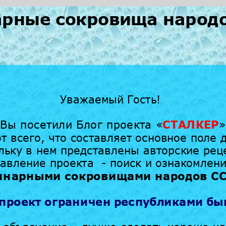
рные сокровища народ
Уважаемый Гость!
Вы посетили Блог проекта
«
СТАЛКЕР
»
от всего, что составляет основное поле 
льку в нем представлены авторские рец
авление проекта - поиск и ознакомлени
инарными сокровищами народов С
проект ограничен республиками бы