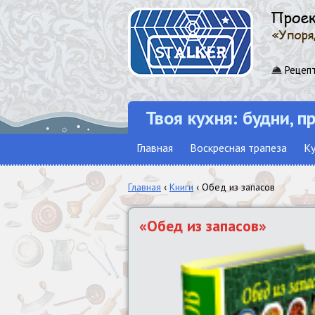
Рецепт
Твоя кухня: будни, п
Главная
Воскресная трапеза
Ку
Главная
‹
Книги
‹ Обед из запасов
«Обед из запасов»