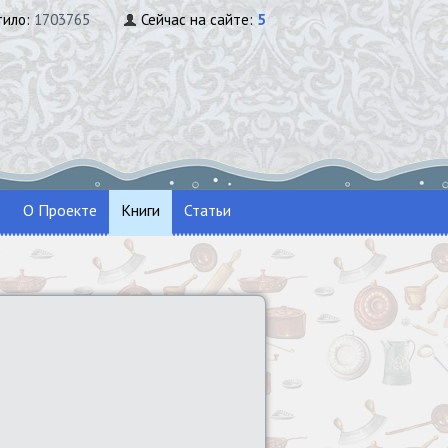
тило:
1703765
Сейчас на сайте:
5
О Проекте
Книги
Статьи