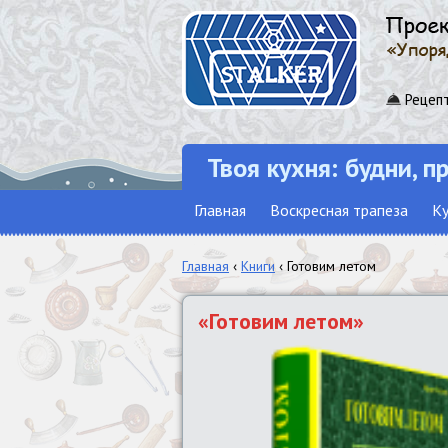
Рецепт
Твоя кухня: будни, п
Главная
Воскресная трапеза
Ку
Главная
‹
Книги
‹ Готовим летом
«Готовим летом»