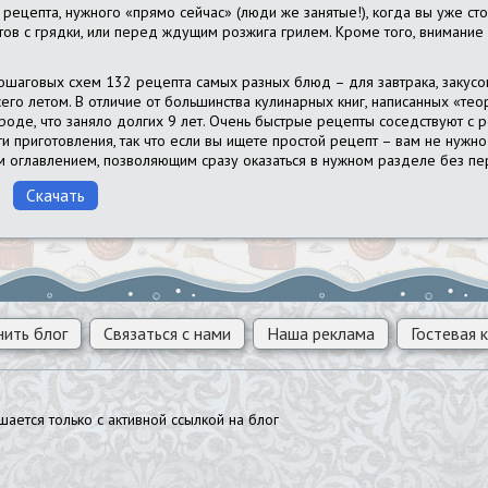
к рецепта, нужного «прямо сейчас» (люди же занятые!), когда вы уже с
тов с грядки, или перед ждущим розжига грилем. Кроме того, внимание
ошаговых схем 132 рецепта самых разных блюд – для завтрака, закусок,
сего летом. В отличие от большинства кулинарных книг, написанных «те
роде, что заняло долгих 9 лет. Очень быстрые рецепты соседствуют с 
 приготовления, так что если вы ищете простой рецепт – вам не нужно
м оглавлением, позволяющим сразу оказаться в нужном разделе без пе
Скачать
ить блог
Связаться с нами
Наша реклама
Гостевая к
ается только с активной ссылкой на блог