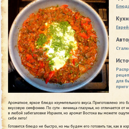
Блюда
Кухн
Еврей
Авто
Сталк
Исто
Распр
рецеп
для б
приго
Ароматное, яркое блюдо изумительного вкуса. Приготовлено это б
вкусовую симфонию. По сути - яичница-глазунья, но отличается от 
в любой забегаловке Израиля, но аромат Востока вы можете ощутить
себе лето!
Готовится блюдо не быстро, но мы будем его готовить так, как в и