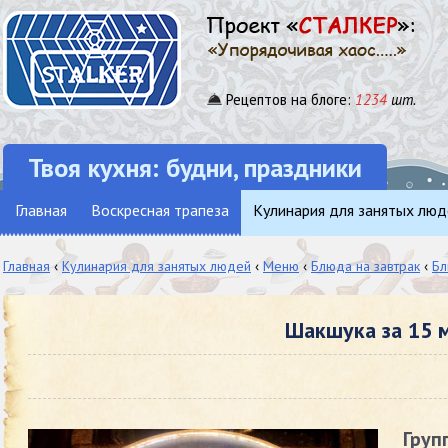
Рецептов на блоге:
1234
шт.
Твоя кухня: будни, праздники
Главная
Воскресная трапеза
Кулинария для занятых люд
Главная
‹
Кулинария для занятых людей
‹
Меню
‹
Блюда на завтрак
‹
Бл
Шакшука за 15 м
Груп