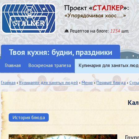
Рецептов на блоге:
1234
шт.
Твоя кухня: будни, праздники
Главная
Воскресная трапеза
Кулинария для занятых люд
Главная
‹
Кулинария для занятых людей
‹
Меню
‹
Первые блюда
‹
Супы
Кал
История блюда
Груп