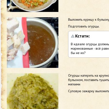
Выложить курицу к бульону
Подготовить огурцы.
Кстати:
В идеале огурцы должны
маринованные - всё равн
бы не их?
Огурцы натереть на крупно
бульоном, поставить тушить
мягкими
Суповую зажарку выложить