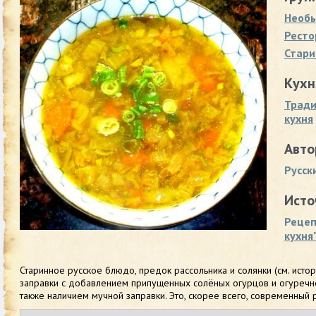
Необы
Ресто
Стари
Кухн
Тради
кухня
Авто
Русск
Исто
Рецеп
кухня
Старинное русское блюдо, предок рассольника и солянки (см. истор
заправки с добавлением припущенных солёных огурцов и огуречног
также наличием мучной заправки. Это, скорее всего, современный 