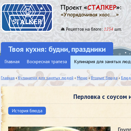
Рецептов на блоге:
1234
шт.
Твоя кухня: будни, праздники
Главная
Воскресная трапеза
Кулинария для занятых люд
Главная
‹
Кулинария для занятых людей
‹
Меню
‹
Вторые блюда
‹
Блюд
Перловка с соусом 
История блюда
Груп