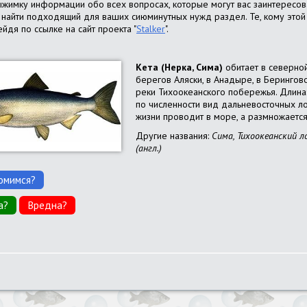
ыжимку информации обо всех вопросах, которые могут вас заинтересова
шь найти подходящий для ваших сиюминутных нужд раздел. Те, кому это
йдя по ссылке на сайт проекта "
Stalker
".
Кета (Нерка, Сима)
обитает в северной
берегов Аляски, в Анадыре, в Берингов
реки Тихоокеанского побережья. Длина: д
по численности вид дальневосточных л
жизни проводит в море, а размножается
Другие названия:
Сима, Тихоокеанский ло
(англ.)
омимся?
а?
Вредна?