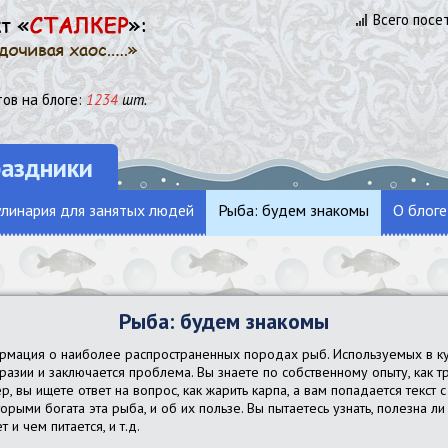
Всего посе
ов на блоге:
1234
шт.
раздники
линария для занятых людей
Рыба: будем знакомы
О блоге
Рыба: будем знакомы
ормация о наиболее распространенных породах рыб. Используемых в к
разии и заключается проблема. Вы знаете по собственному опыту, как тр
, вы ищете ответ на вопрос, как жарить карпа, а вам попадается текст
торыми богата эта рыба, и об их пользе. Вы пытаетесь узнать, полезна л
 и чем питается, и т.д.