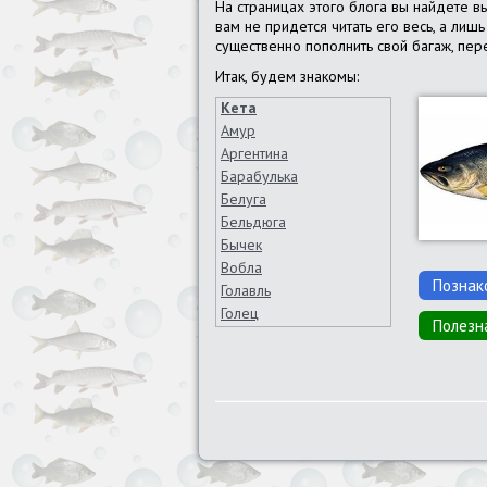
На страницах этого блога вы найдете в
вам не придется читать его весь, а ли
существенно пополнить свой багаж, пере
Итак, будем знакомы:
Кета
Амур
Аргентина
Барабулька
Белуга
Бельдюга
Бычек
Вобла
Познак
Голавль
Голец
Полезн
Горбуша
Густера
Дорадо
Елец
Ёрш
Жерех
Зубатка