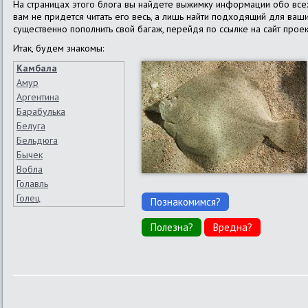
На страницах этого блога вы найдете выжимку информации обо всех 
вам не придется читать его весь, а лишь найти подходящий для ваш
существенно пополнить свой багаж, перейдя по ссылке на сайт проек
Итак, будем знакомы:
Камбала
Амур
Аргентина
Барабулька
Белуга
Бельдюга
Бычек
Вобла
Голавль
Голец
Познакомимся?
Горбуша
Полезна?
Вредна?
Густера
Дорадо
Елец
Ёрш
Жерех
Зубатка