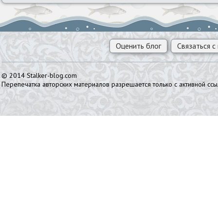
Капитан
Карась
Карп
Кета
Кефаль
Оценить блог
Связаться с
Кижуч
Килька
Когак
© 2014 Stalker-blog.com
Перепечатка авторских материалов разрешается только с активной ссы
Корюшка
Красноперка
Кутум
Ледяная
Лемонема
Ленок
Лещ
Линь
Лосось
Луфарь
Макрурус
Минтай
Морской окунь