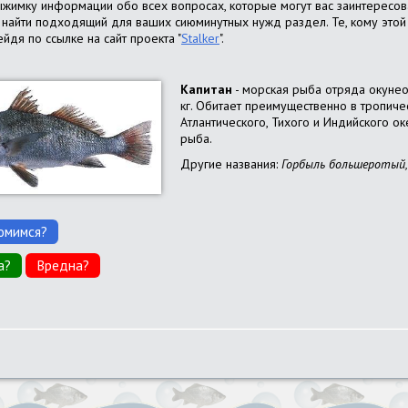
ыжимку информации обо всех вопросах, которые могут вас заинтересова
шь найти подходящий для ваших сиюминутных нужд раздел. Те, кому это
йдя по ссылке на сайт проекта "
Stalker
".
Капитан
- морская рыба отряда окунео
кг. Обитает преимущественно в тропиче
Атлантического, Тихого и Индийского о
рыба.
Другие названия:
Горбыль большеротый
омимся?
а?
Вредна?