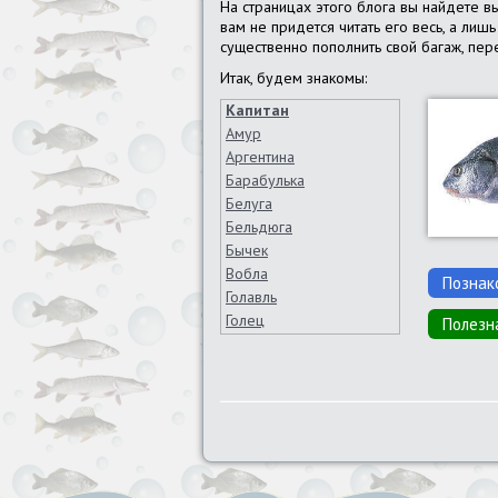
На страницах этого блога вы найдете в
вам не придется читать его весь, а ли
существенно пополнить свой багаж, пере
Итак, будем знакомы:
Капитан
Амур
Аргентина
Барабулька
Белуга
Бельдюга
Бычек
Вобла
Познак
Голавль
Голец
Полезн
Горбуша
Густера
Дорадо
Елец
Ёрш
Жерех
Зубатка