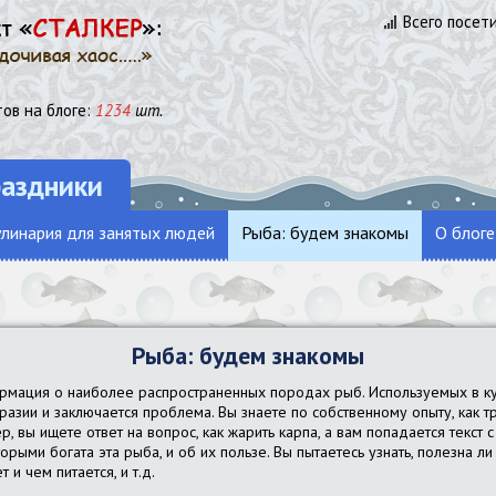
Всего посет
ов на блоге:
1234
шт.
раздники
линария для занятых людей
Рыба: будем знакомы
О блоге
Рыба: будем знакомы
ормация о наиболее распространенных породах рыб. Используемых в к
разии и заключается проблема. Вы знаете по собственному опыту, как тр
, вы ищете ответ на вопрос, как жарить карпа, а вам попадается текст
торыми богата эта рыба, и об их пользе. Вы пытаетесь узнать, полезна л
 и чем питается, и т.д.