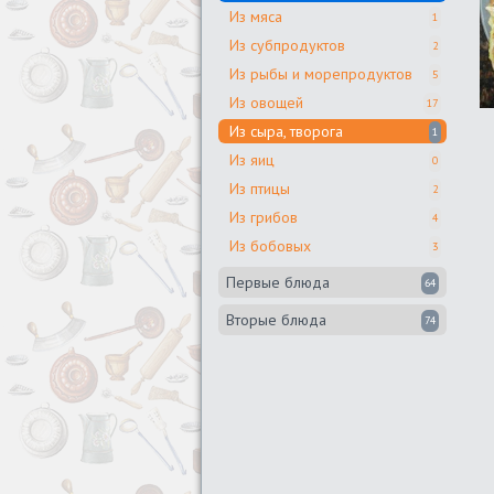
Из мяса
1
Из субпродуктов
2
Из рыбы и морепродуктов
5
Из овощей
17
Из сыра, творога
1
Из яиц
0
Из птицы
2
Из грибов
4
Из бобовых
3
Первые блюда
64
Вторые блюда
74