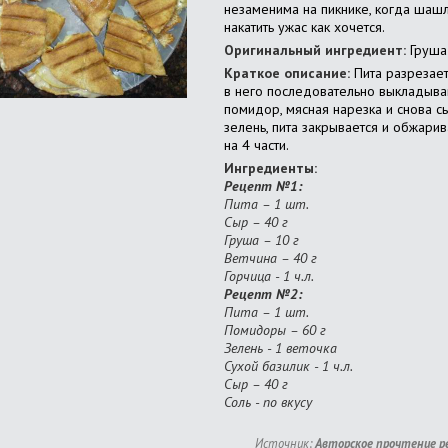
незаменима на пикнике, когда шашл
накатить ужас как хочется.
Оригинальный ингредиент:
Груша
Краткое описание:
Пита разрезает
в него последовательно выкладываю
помидор, мясная нарезка и снова с
зелень, пита закрывается и обжарив
на 4 части.
Ингредиенты:
Рецепт №1:
Пита – 1 шт.
Сыр – 40 г
Груша – 10 г
Ветчина – 40 г
Горчица - 1 ч.л.
Рецепт №2:
Пита – 1 шт.
Помидоры – 60 г
Зелень - 1 веточка
Сухой базилик - 1 ч.л.
Сыр – 40 г
Соль - по вкусу
Источник:
Авторское прочтение р