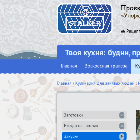
Рецепт
Твоя кухня: будни, п
Главная
Воскресная трапеза
Ку
Главная
‹
Кулинария для занятых людей
‹
Заготовки
59
Блюда на завтрак
25
Закуски
54