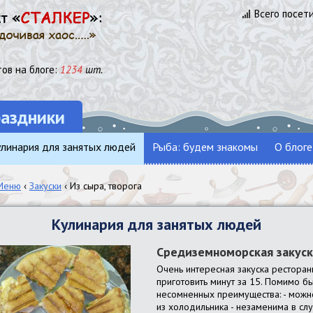
Всего посет
ов на блоге:
1234
шт.
раздники
линария для занятых людей
Рыба: будем знакомы
О блоге
Меню
‹
Закуски
‹ Из сыра, творога
Кулинария для занятых людей
Средиземноморская закуск
Очень интересная закуска ресторан
приготовить минут за 15. Помимо б
несомненных преимущества: - можно
из холодильника - незаменима в слу