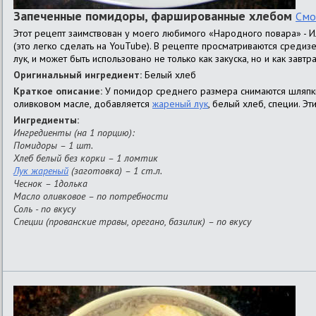
Запеченные помидоры, фаршированные хлебом
Смо
Этот рецепт заимствован у моего любимого «Народного повара» - И
(это легко сделать на YouTube). В рецепте просматриваются среди
лук, и может быть использовано не только как закуска, но и как завтр
Оригинальный ингредиент:
Белый хлеб
Краткое описание:
У помидор среднего размера снимаются шляпки,
оливковом масле, добавляется
жареный лук
, белый хлеб, специи. 
Ингредиенты:
Ингредиенты (на 1 порцию):
Помидоры – 1 шт.
Хлеб белый без корки – 1 ломтик
Лук жареный
(заготовка) – 1 ст.л.
Чеснок – 1долька
Масло оливковое – по потребности
Соль - по вкусу
Специи (прованские травы, орегано, базилик) – по вкусу