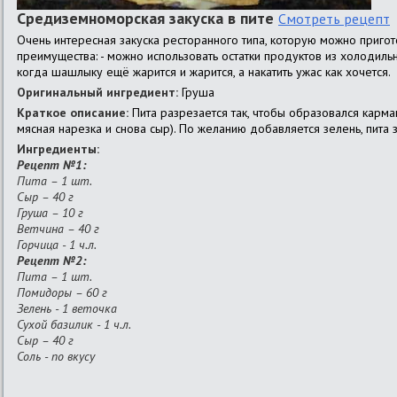
Средиземноморская закуска в пите
Смотреть рецепт
Очень интересная закуска ресторанного типа, которую можно приго
преимущества: - можно использовать остатки продуктов из холодильн
когда шашлыку ещё жарится и жарится, а накатить ужас как хочется.
Оригинальный ингредиент:
Груша
Краткое описание:
Пита разрезается так, чтобы образовался карма
мясная нарезка и снова сыр). По желанию добавляется зелень, пита з
Ингредиенты:
Рецепт №1:
Пита – 1 шт.
Сыр – 40 г
Груша – 10 г
Ветчина – 40 г
Горчица - 1 ч.л.
Рецепт №2:
Пита – 1 шт.
Помидоры – 60 г
Зелень - 1 веточка
Сухой базилик - 1 ч.л.
Сыр – 40 г
Соль - по вкусу