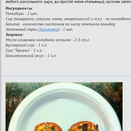
любого рассольного сыра, да простят меня итальянцы), кусочки запе
Ингредиенты:
Помидоры - 2 шт.
Сыр (моцарелла, сулугуни, чанах, имеретинский и т.п.) - по потребно
Базилик - количество листочков по числу ломтиков помидор
Запеченный перец (
Заготовка
) - 1 шт.
Заправка:
Масло оливковое холодного отжима - 2-3 ст.л.
Вустерский соус - 1 ч.л.
Соус "Терияки" - 1 ч.л.
Бальзамический уксус - 1 ч.л.