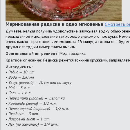
Маринованная редиска в одно мгновенье
Смотреть р
Думаете, нельзя получить удовольствие, закусывая водку обыкновен
неожиданное использование так хорошо знакомого продукта. Нежный
очень важно - приготовить её можно за 15 минут, а готова она буде
друзья с твердым намерением выпить.
Оригинальный ингредиент:
Мёд, гвоздика.
Краткое описание:
Редиска режется тонкими кружками, заправляетс
Ингредиенты:
• Редис — 10 шт
• Вода — 150 мл
• Уксус (винный) — 70 мл или по вкусу
• Мед — 5 ч. л.
• Соль — 1 ч. л.
• Перец чили (хлопья) — щепотка
• Кориандр (зерна) — 1/2 ч. л.
• Перец черный (горошек) — 1/2 ч. л.
• Гвоздика — 3 шт.
• Лавровый лист — 1 шт.
• Лук (по желанию) — 1/4 шт..