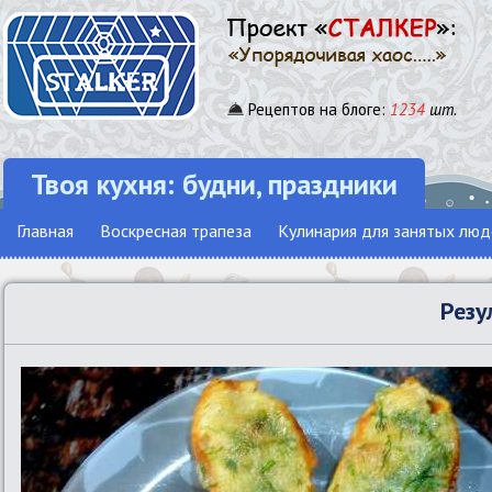
Рецептов на блоге:
1234
шт.
Твоя кухня: будни, праздники
Главная
Воскресная трапеза
Кулинария для занятых люд
Резу