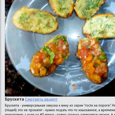
Брускета
Смотреть рецепт
Брускета - универсальная закуска к вину из серии "гости на пороге".
(тёщей) это не прокатит - нужно подать что-то изысканное, а времен
приготовить с нуля за 40 минут - ровно столько запекается чеснок. А