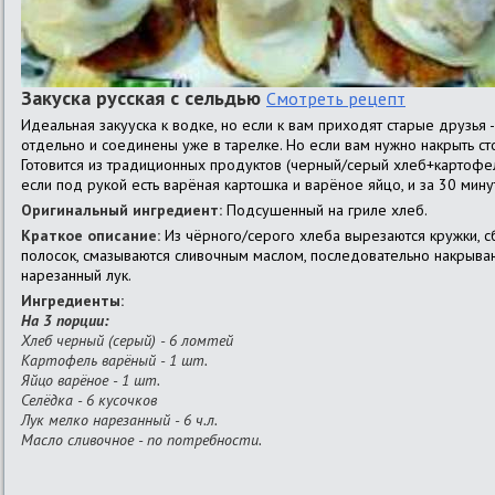
Закуска русская с сельдью
Смотреть рецепт
Идеальная закууска к водке, но если к вам приходят старые друзья -
отдельно и соединены уже в тарелке. Но если вам нужно накрыть стол
Готовится из традиционных продуктов (черный/серый хлеб+картофель
если под рукой есть варёная картошка и варёное яйцо, и за 30 минут
Оригинальный ингредиент:
Подсушенный на гриле хлеб.
Краткое описание:
Из чёрного/серого хлеба вырезаются кружки, с
полосок, смазываются сливочным маслом, последовательно накрываю
нарезанный лук.
Ингредиенты:
На 3 порции:
Хлеб черный (серый) - 6 ломтей
Картофель варёный - 1 шт.
Яйцо варёное - 1 шт.
Селёдка - 6 кусочков
Лук мелко нарезанный - 6 ч.л.
Масло сливочное - по потребности.